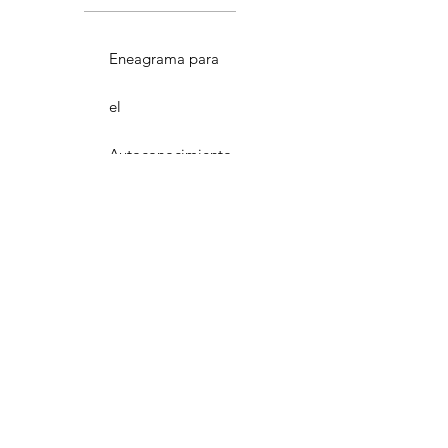
Eneagrama para
el
Autoconocimiento
Best Value
4