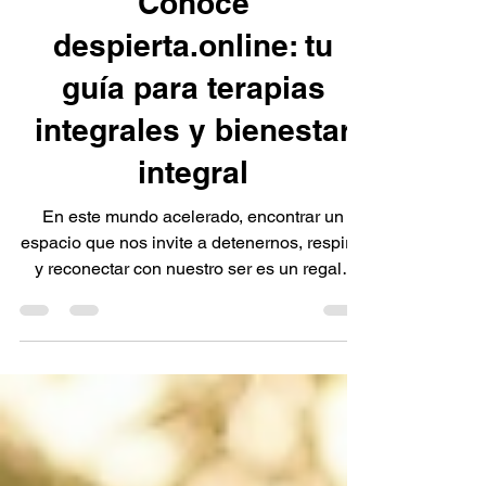
Miguel Neumann
24 jul
4 min de lectura
Conoce
despierta.online: tu
guía para terapias
integrales y bienestar
integral
En este mundo acelerado, encontrar un
espacio que nos invite a detenernos, respirar
y reconectar con nuestro ser es un regalo
invaluable. ¿No te parece que a veces
necesitamos una brújula que nos guíe hacia
un bienestar completo? Aquí es donde
despierta.online se convierte en un faro, una
guía para terapias integrales que nutren