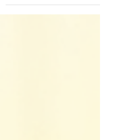
búsqueda de un equilibrio profundo se
vuelve esencial. La terapia integral emerge
como una luz que guía hacia un bienestar
completo, donde cuerpo, mente y espíritu se
armonizan para crear una vida plena. ¿Te
has preguntado alguna vez cómo sería vivir
en sintonía contigo mismo y con el universo?
Hoy te invito a descubrir los poderes
transformadores de las terapias integrales e