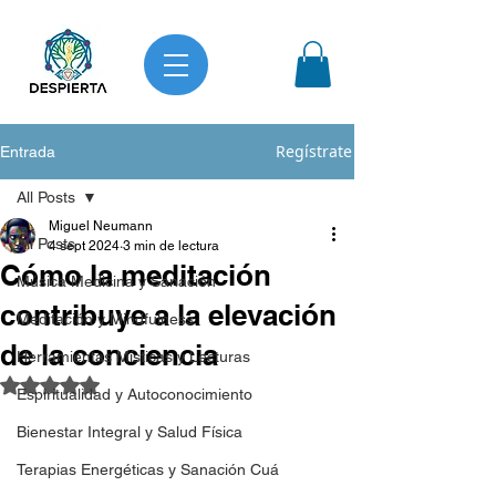
Regístrate
Entrada
All Posts
Miguel Neumann
All Posts
4 sept 2024
3 min de lectura
Cómo la meditación
Música Medicina y Sanación
contribuye a la elevación
Meditación y Mindfulness
de la conciencia
Herramientas Místicas y Lecturas
Obtuvo NaN de 5 estrellas.
Espiritualidad y Autoconocimiento
Bienestar Integral y Salud Física
Terapias Energéticas y Sanación Cuá