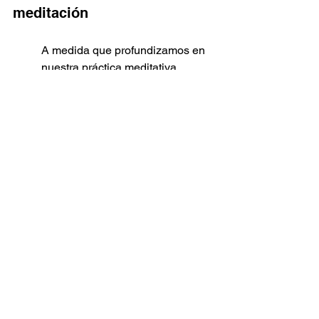
meditación
A medida que profundizamos en 
nuestra práctica meditativa, 
experimentamos una expansión 
de nuestra conciencia. Nuestra 
percepción del mundo se amplía, 
permitiéndonos ver más allá de 
las apariencias y conectar con la 
esencia misma de la existencia. 
En este estado expandido de 
conciencia, nos sentimos unidos 
con el universo y la fuente de 
toda creación.
Meditación y Mindfulness