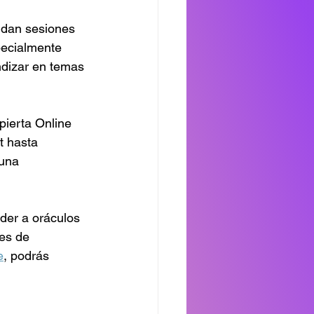
ndan sesiones 
pecialmente 
ndizar en temas 
pierta Online 
t hasta 
una 
der a oráculos 
tes de 
e
, podrás 