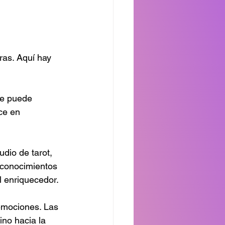
ras. Aquí hay 
se puede 
ce en 
udio de tarot, 
 conocimientos 
l enriquecedor.
 emociones. Las 
no hacia la 