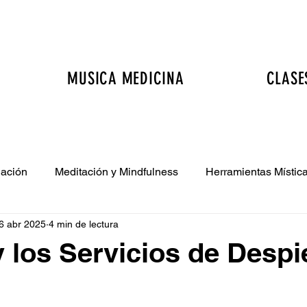
MUSICA MEDICINA
CLASE
nación
Meditación y Mindfulness
Herramientas Mística
6 abr 2025
4 min de lectura
nto
Bienestar Integral y Salud Física
Terapias Energé
y los Servicios de Despi