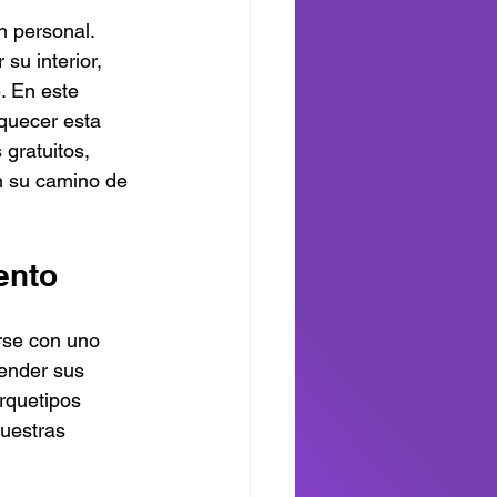
 personal. 
su interior, 
. En este 
quecer esta 
gratuitos, 
n su camino de 
ento
rse con uno 
tender sus 
rquetipos 
uestras 