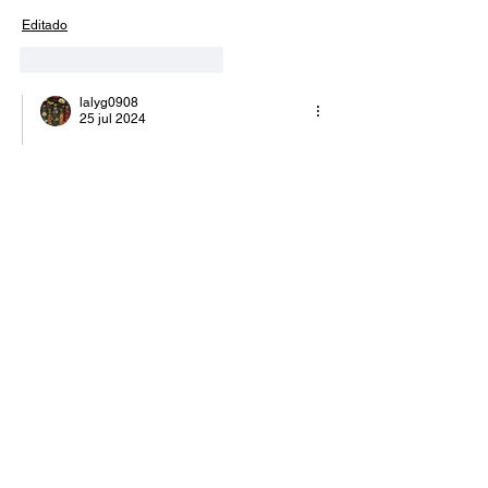
Editado
Me gusta
Reaccionar
lalyg0908
25 jul 2024
Contestando a
Heiko B.
Gracias!!!, aprecio muchísimo tanto 
cariño y apoyo a estas expresiones del 
alma que comparto con mucho amor, 
feliz que sea recibidas con tanto amor. 
Gracias mil, bendiciones❤️
Me gusta
Reaccionar
lesbiaylaura
17 jul 2024
Obtuvo 5 de 5 estrellas.
Gracias  Lola o Laly por expresarte de esa 
manera tan tuya, tan peculiar, me encanta 