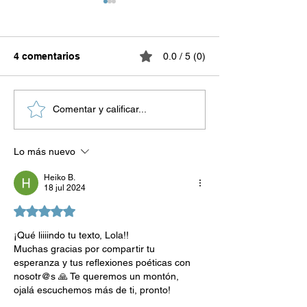
4 comentarios
0.0 / 5 (0)
Conoce
Descubre los s
Comentar y calificar...
despierta.online: tu guía
de la sanación i
para terapias integrales
terapias integr
Lo más nuevo
y bienestar integral
el bienestar
Heiko B.
18 jul 2024
Obtuvo 5 de 5 estrellas.
¡Qué liiiindo tu texto, Lola!!
Muchas gracias por compartir tu 
esperanza y tus reflexiones poéticas con 
nosotr@s 🙏 Te queremos un montón,  
ojalá escuchemos más de ti, pronto!