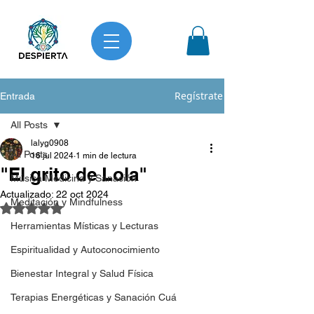
Regístrate
Entrada
All Posts
lalyg0908
All Posts
16 jul 2024
1 min de lectura
"El grito de Lola"
Música Medicina y Sanación
Actualizado:
22 oct 2024
Meditación y Mindfulness
Obtuvo NaN de 5 estrellas.
Herramientas Místicas y Lecturas
Espiritualidad y Autoconocimiento
Bienestar Integral y Salud Física
Terapias Energéticas y Sanación Cuá