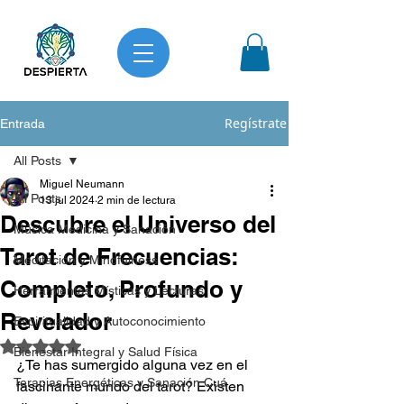
Regístrate
Entrada
All Posts
Miguel Neumann
All Posts
13 jul 2024
2 min de lectura
Descubre el Universo del
Música Medicina y Sanación
Tarot de Frecuencias:
Meditación y Mindfulness
Completo, Profundo y
Herramientas Místicas y Lecturas
Revelador
Espiritualidad y Autoconocimiento
Obtuvo NaN de 5 estrellas.
Bienestar Integral y Salud Física
¿Te has sumergido alguna vez en el 
Terapias Energéticas y Sanación Cuá
fascinante mundo del tarot? Existen 