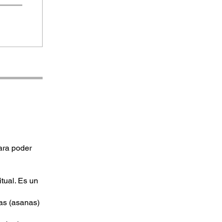
ara poder
tual. Es un
ras (asanas)