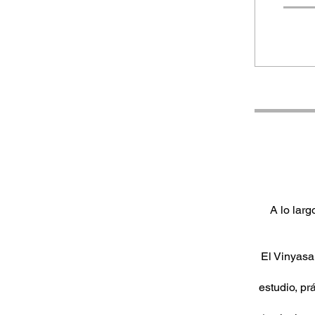
A lo lar
El Vinyasa 
estudio, pr