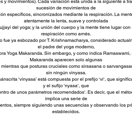
es y movimientos). Cada variación está unida a la siguiente a tr
sucesión de movimientos de
ción específicos, sincronizados mediante la respiración. La ment
atentamente la lenta, suave y controlada
ujjayi del yoga; y la unión del cuerpo y la mente tiene lugar con 
respiración como arnés.
o fue ya esbozado por T. Krishnamacharya, considerado actua
el padre del yoga moderno,
bra Yoga Makaranda. Sin embargo, y como indica Ramaswami,
Makaranda aparecen solo algunas
 mientras que posturas cruciales como sirsasana o sarvangas
sin ningún vinyasa.
ánscrita ‘vinyasa’ está compuesta por el prefijo ‘vi‘, que significa
y el sufijo ‘nyasa‘, que
dentro de unos parámetros recomendados‘. Es decir, que el mét
implica una serie de
entos, siempre siguiendo unas secuencias y observando los pri
establecidos.