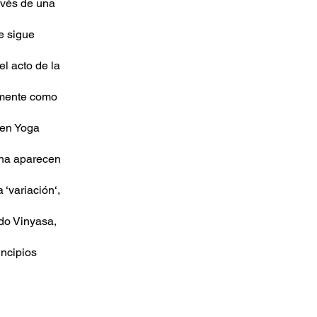
avés de una
e sigue
el acto de la
lmente como
 en Yoga
ana aparecen
 ‘variación‘,
odo Vinyasa,
ncipios