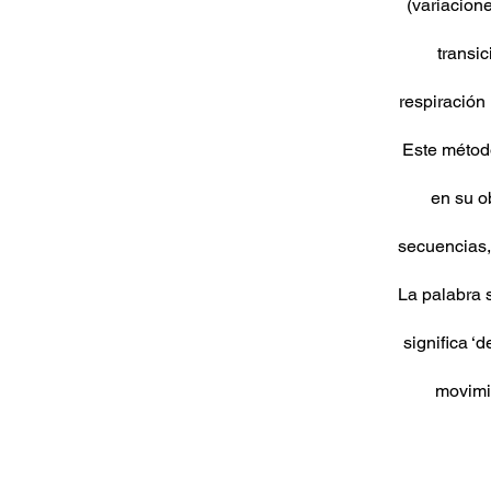
(variacion
transi
respiración 
Este métod
en su o
secuencias,
La palabra s
significa ‘
movimi