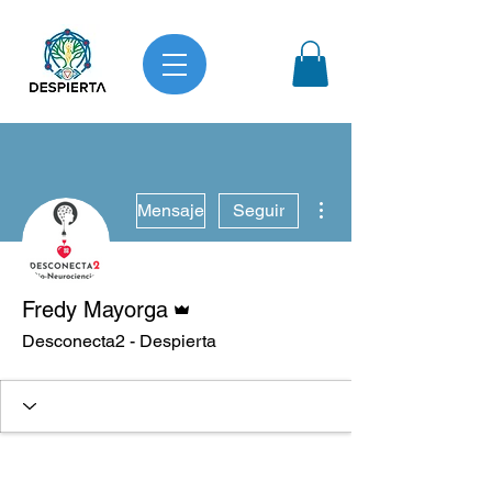
Más acciones
Mensaje
Seguir
Administrador
Fredy Mayorga
Desconecta2 - Despierta