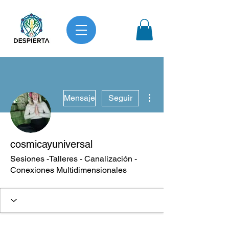
Más acciones
Mensaje
Seguir
cosmicayuniversal
Sesiones -Talleres - Canalización -
Conexiones Multidimensionales