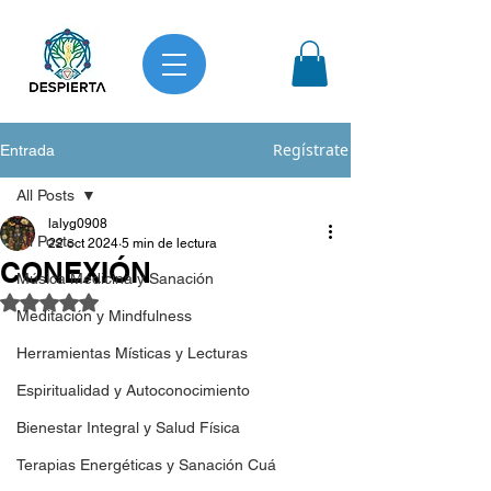
Regístrate
Entrada
All Posts
lalyg0908
All Posts
22 oct 2024
5 min de lectura
CONEXIÓN
Música Medicina y Sanación
Obtuvo NaN de 5 estrellas.
Meditación y Mindfulness
Herramientas Místicas y Lecturas
Espiritualidad y Autoconocimiento
Bienestar Integral y Salud Física
Terapias Energéticas y Sanación Cuá